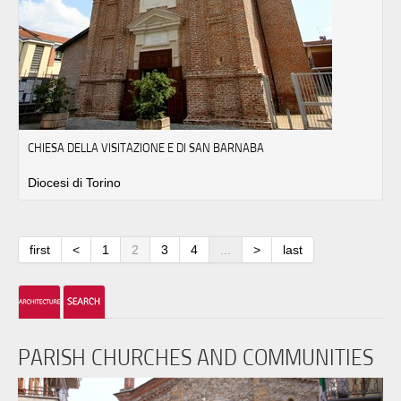
CHIESA DELLA VISITAZIONE E DI SAN BARNABA
Diocesi di Torino
first
<
1
2
3
4
...
>
last
PARISH CHURCHES AND COMMUNITIES