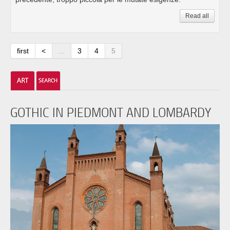
Read all
first
<
...
3
4
5
GOTHIC IN PIEDMONT AND LOMBARDY