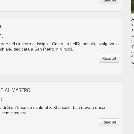
Read all
A
i
O
s
V )
a
p
rge nel cimitero di Issiglio. Costruita nell’XI secolo, svolgeva la
i
chiale, dedicata a San Pietro in Vincoli.
a
f
Read all
w
f
BIO AL MASERO
 )
a di Sant’Eusebio risale al X-XI secolo. E’ a navata unica,
 semicircolare.
Read all