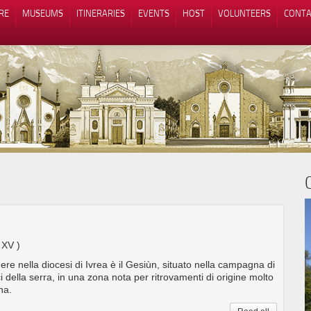
RE
MUSEUMS
ITINERARIES
EVENTS
HOST
VOLUNTEERS
CONTA
Notice at collection
Your Privacy Choices
; XV )
re nella diocesi di Ivrea è il Gesiùn, situato nella campagna di
i della serra, in una zona nota per ritrovamenti di origine molto
na.