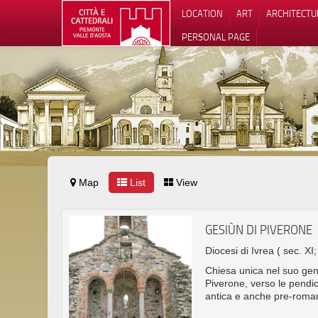
LOCATION
ART
ARCHITECTU
PERSONAL PAGE
Map
List
View
GESIÙN DI PIVERONE
Diocesi di Ivrea
( sec. XI
Chiesa unica nel suo gene
Piverone, verso le pendic
antica e anche pre-roma