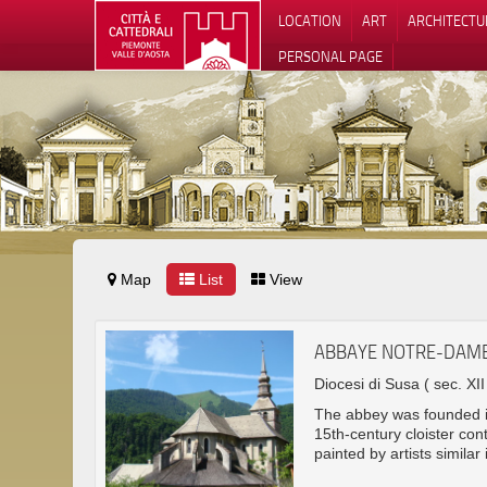
LOCATION
ART
ARCHITECTU
PERSONAL PAGE
Map
List
View
ABBAYE NOTRE-DAM
Diocesi di Susa
( sec. XII
The abbey was founded i
15th-century cloister cont
painted by artists similar