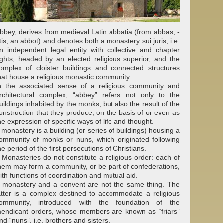
bbey, derives from medieval Latin abbatia (from abbas, -
tis, an abbot) and denotes both a monastery sui juris, i.e.
n independent legal entity with collective and chapter
ights, headed by an elected religious superior, and the
omplex of cloister buildings and connected structures
hat house a religious monastic community.
n the associated sense of a religious community and
rchitectural complex, “abbey” refers not only to the
uildings inhabited by the monks, but also the result of the
onstruction that they produce, on the basis of or even as
he expression of specific ways of life and thought.
 monastery is a building (or series of buildings) housing a
ommunity of monks or nuns, which originated following
he period of the first persecutions of Christians.
 Monasteries do not constitute a religious order: each of
hem may form a community, or be part of confederations,
ith functions of coordination and mutual aid.
 monastery and a convent are not the same thing. The
atter is a complex destined to accommodate a religious
ommunity, introduced with the foundation of the
endicant orders, whose members are known as “friars”
nd “nuns”, i.e. brothers and sisters.