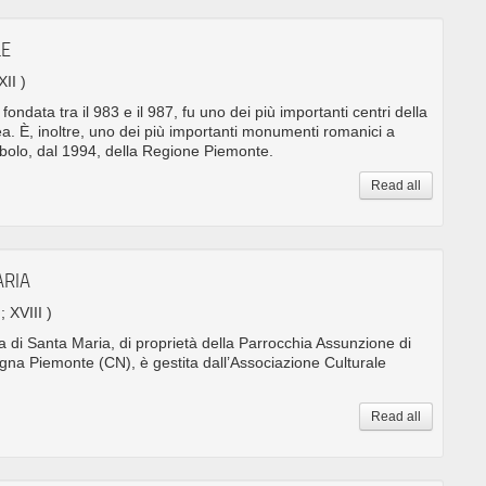
LE
XII )
ondata tra il 983 e il 987, fu uno dei più importanti centri della
a. È, inoltre, uno dei più importanti monumenti romanici a
imbolo, dal 1994, della Regione Piemonte.
Read all
ARIA
; XVIII )
zia di Santa Maria, di proprietà della Parrocchia Assunzione di
na Piemonte (CN), è gestita dall’Associazione Culturale
Read all