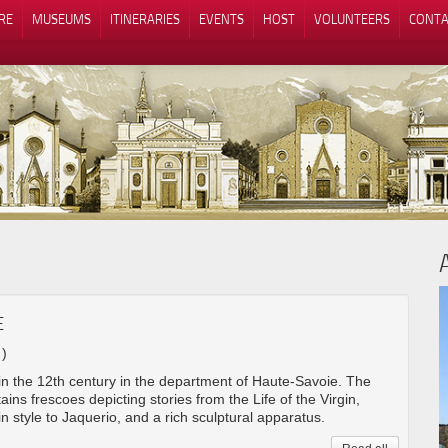
RE
MUSEUMS
ITINERARIES
EVENTS
HOST
VOLUNTEERS
CONTA
Notice at collection
Your Privacy Choices
E
 )
n the 12th century in the department of Haute-Savoie. The
ains frescoes depicting stories from the Life of the Virgin,
 in style to Jaquerio, and a rich sculptural apparatus.