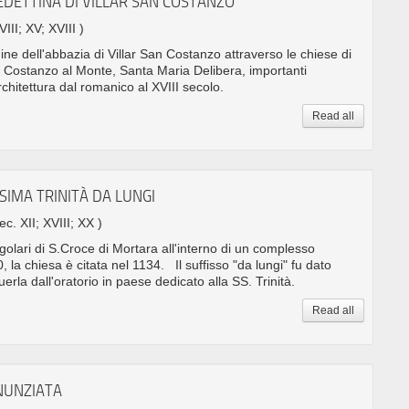
EDETTINA DI VILLAR SAN COSTANZO
VIII; XV; XVIII )
gine dell'abbazia di Villar San Costanzo attraverso le chiese di
n Costanzo al Monte, Santa Maria Delibera, importanti
rchitettura dal romanico al XVIII secolo.
Read all
SIMA TRINITÀ DA LUNGI
sec. XII; XVIII; XX )
golari di S.Croce di Mortara all'interno di un complesso
 la chiesa è citata nel 1134. Il suffisso "da lungi" fu dato
uerla dall'oratorio in paese dedicato alla SS. Trinità.
Read all
NNUNZIATA