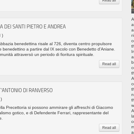
Read all
A
a
A DEI SANTI PIETRO E ANDREA
a
I )
r
c
'abbazia benedettina risale al 726, diventa centro propulsore
t
ine benedettino a partire dal IX secolo con Benedetto d'Aniane.
I
unità attraversò un periodo di fioritura spirituale.
a
b
Read all
c
t
A
c
t
T’ANTONIO DI RANVERSO
n
 )
t
w
della Precettoria si possono ammirare gli affreschi di Giacomo
A
alismo gotico, e di Defendente Ferrari, rappresentante del
l
e.
c
m
Read all
a