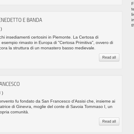
F
t
l
ENEDETTO E BANDA
i
t
 )
hi insediamenti certosini in Piemonte. La Certosa di
 esempio rimasto in Europa di "Certosa Primitiva", ovvero di
ora la struttura di un monastero basso medievale.
Read all
RANCESCO
I )
onvento fu fondato da San Francesco d'Assisi che, insieme ai
eatrice di Ginevra, moglie del conte di Savoia Tommaso I, un
ropria comunità.
Read all