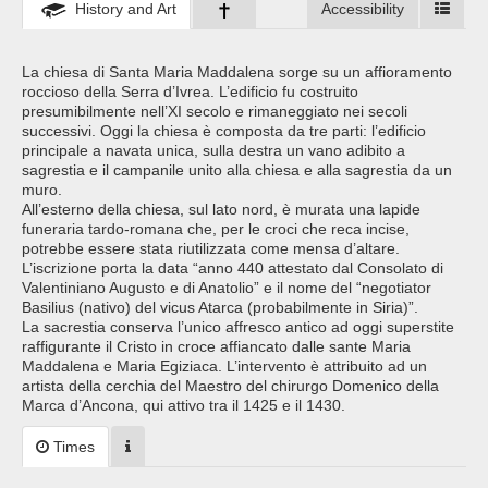
History and Art
Accessibility
La chiesa di Santa Maria Maddalena sorge su un affioramento
roccioso della Serra d’Ivrea. L’edificio fu costruito
presumibilmente nell’XI secolo e rimaneggiato nei secoli
successivi. Oggi la chiesa è composta da tre parti: l’edificio
principale a navata unica, sulla destra un vano adibito a
sagrestia e il campanile unito alla chiesa e alla sagrestia da un
muro.
All’esterno della chiesa, sul lato nord, è murata una lapide
funeraria tardo-romana che, per le croci che reca incise,
potrebbe essere stata riutilizzata come mensa d’altare.
L’iscrizione porta la data “anno 440 attestato dal Consolato di
Valentiniano Augusto e di Anatolio” e il nome del “negotiator
Basilius (nativo) del vicus Atarca (probabilmente in Siria)”.
La sacrestia conserva l’unico affresco antico ad oggi superstite
raffigurante il Cristo in croce affiancato dalle sante Maria
Maddalena e Maria Egiziaca. L’intervento è attribuito ad un
artista della cerchia del Maestro del chirurgo Domenico della
Marca d’Ancona, qui attivo tra il 1425 e il 1430.
Times