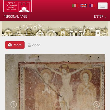
LOCATION
PERSONAL PAGE
ENTER
ART
ARCHITECTURE
MUSEUMS
Photo
video
Your Privacy Choices
ITINERARIES
Notice at collection
EVENTS
HOST
VOLUNTEERS
CONTACTS
PRESS