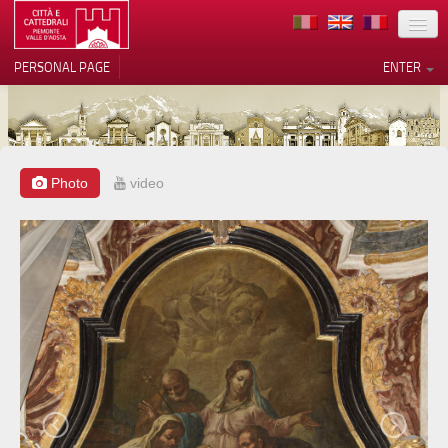
LOCATION
PERSONAL PAGE
ENTER
ART
ARCHITECTURE
MUSEUMS
Photo
video
Your Privacy Choices
ITINERARIES
Notice at collection
EVENTS
HOST
VOLUNTEERS
CONTACTS
PRESS