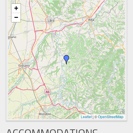
+
−
Leaflet
|
©
OpenStreetMap