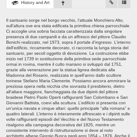
History and Art
Il santuario sorge nel borgo vecchio, l’attuale Monchiero Alto,
sull’altura ove era stata edificata la primitiva chiesa parrocchiale.
Ci accoglie una sobria facciata caratterizzata dalla singolare
presenza di due campanili e da un affresco del pittore Claudio
Bonichi realizzato, nel 1973, sopra il portale d’ingresso. L’interno
dell’edificio, riccamente decorato, ci racconta la lunga storia del
santuario, per secoli oggetto di devozione. La costruzione ebbe
inizio nel 1739 in sostituzione della primitiva sede parrocchiale
ormai in rovina, mentre il culto mariano si sviluppò dal 1751,
grazie alla venerazione per la statua lignea dedicata alla
Madonna del Rosario, realizzata in quell’anno dallo scultore
torinese Stefano Maria Clemente. Possiamo ancora ammirare la
preziosa opera nella nicchia che sovrasta il presbiterio, dietro
all’altare maggiore, fiancheggiata da due dipinti del pittore
braidese Pietro Paolo Operti raffiguranti San Colombano e San
Giovanni Battista, coevi alla scultura. L’edificio si presenta con
un’unica navata e cinque altari: quello principale “alla romana” e
quattro laterali. L’interno è interamente affrescato e i dipinti sulle
volte raffiguranti episodi del Vecchio e del Nuovo Testamento
risalgono alla campagna decorativa del 1825, mentre un
consistente intervento di ristrutturazione si deve al noto
architetto albese Giorgio Busca negli anni 1854 – 1876. Anche il