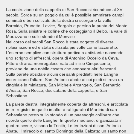
La costruzione della cappella di San Rocco si riconduce al XV
secolo. Sorge su un poggio da cui è possibile ammirare campi
seminati e ben coltivati. Sulla destra si scorgono la valle
Bormida, Prunetto, Levice, Bergolo e persino la punta del Monte
Rosa. Sulla sinistra le colline che costeggiano il Belbo, la valle di
Murazzano e sullo sfondo il Monviso.
Nel corso dei secoli San Rocco è stata oggetto di diverse
riplasmazioni ed è stata utilizzata più volte come lazzeretto.
L’esterno semplice con struttura porticata antistante nasconde
uno scrigno di affreschi, opera di Antonino Occello da Ceva.
Pittore di area monregalese nato ad inizio Cinquecento,
proviene da una nobile casata che annovera altri frescanti.
Sulla parete absidale alcuni dei santi prediletti nelle Langhe
incorniciano l’altare: Sant’Antonio abate ai cui piedi si trova un
cinghiale in miniatura, San Michele Arcangelo, San Bernardo
d’Aosta, San Rocco, dedicatario della cappella, e San
Sebastiano.
La parete destra, integralmente coperta da affreschi, è articolata
in tre registri: in quello in alto, è raffigurato il Martirio di san
Sebastiano posto sullo sfondo di un paesaggio collinare che
ricorda quello delle Langhe. In quello mediano, organizzato in
quattro scene, vi sono la Trinità, Le tentazioni di sant’Antonio
Abate, Il miracolo di santo Domingo della Calzata; un santo non