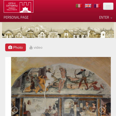
LOCATION
PERSONAL PAGE
ENTER
ART
ARCHITECTURE
MUSEUMS
Photo
video
Your Privacy Choices
ITINERARIES
Notice at collection
EVENTS
HOST
VOLUNTEERS
CONTACTS
PRESS