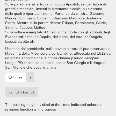
Sulle pareti laterali si trovano i dodici Apostoli, sei per lato e di
grandi dimensioni, inseriti in altrettante nicchie, su ciascuna
delle quali è riportato il nome. Partendo da sinistra: Giacomo
Minore, Tommaso, Giovanni, Giacomo Maggiore, Andrea e
Pietro. Mentre sulla parete destra: Filippo, Bartolomeo, Giuda,
Simone, Taddeo, Matteo.
Sulla volta è esemplato il Cristo in mandorla con gli attributi degli
Evangelisti: i capi dell'aquila, del leone, del toro, dell'angelo,
fasciati da otto ali.
Uscendo dal presbiterio, sulla navata sinistra si può osservare la
Madonna della Misericordia col Bambino, affrescata nel 1512 da
un artista anonimo che la critica chiama pseudo Jacopino
Longo. Più in alto, chiudono la scena San Giorgio e il drago e
San Michele che pesa le anime.
Times
Jan 01 - Dec 31
The building may be visited at the times indicated unless a
religious function is in progress