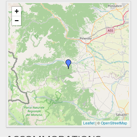
+
−
Leaflet
|
©
OpenStreetMap