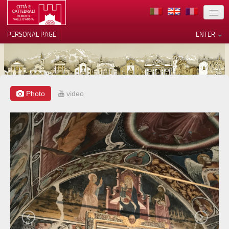
LOCATION
PERSONAL PAGE
ENTER
ART
ARCHITECTURE
MUSEUMS
Photo
video
Your Privacy Choices
ITINERARIES
Notice at collection
EVENTS
HOST
VOLUNTEERS
CONTACTS
PRESS