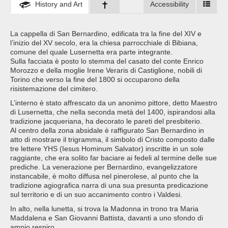
History and Art
Accessibility
La cappella di San Bernardino, edificata tra la fine del XIV e
l’inizio del XV secolo, era la chiesa parrocchiale di Bibiana,
comune del quale Lusernetta era parte integrante.
Sulla facciata è posto lo stemma del casato del conte Enrico
Morozzo e della moglie Irene Veraris di Castiglione, nobili di
Torino che verso la fine del 1800 si occuparono della
risistemazione del cimitero.
L’interno è stato affrescato da un anonimo pittore, detto Maestro
di Lusernetta, che nella seconda metà del 1400, ispirandosi alla
tradizione jacqueriana, ha decorato le pareti del presbiterio.
Al centro della zona absidale è raffigurato San Bernardino in
atto di mostrare il trigramma, il simbolo di Cristo composto dalle
tre lettere YHS (Iesus Hominum Salvator) inscritte in un sole
raggiante, che era solito far baciare ai fedeli al termine delle sue
prediche. La venerazione per Bernardino, evangelizzatore
instancabile, è molto diffusa nel pinerolese, al punto che la
tradizione agiografica narra di una sua presunta predicazione
sul territorio e di un suo accanimento contro i Valdesi.
In alto, nella lunetta, si trova la Madonna in trono tra Maria
Maddalena e San Giovanni Battista, davanti a uno sfondo di
ampio respiro.